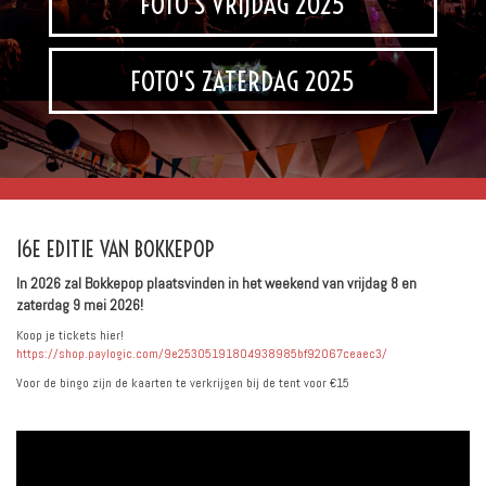
FOTO'S VRIJDAG 2025
FOTO'S ZATERDAG 2025
16E EDITIE VAN BOKKEPOP
In 2026 zal Bokkepop plaatsvinden in het weekend van vrijdag 8 en
zaterdag 9 mei 2026!
Koop je tickets hier!
https://shop.paylogic.com/9e25305191804938985bf92067ceaec3/
Voor de bingo zijn de kaarten te verkrijgen bij de tent voor €15